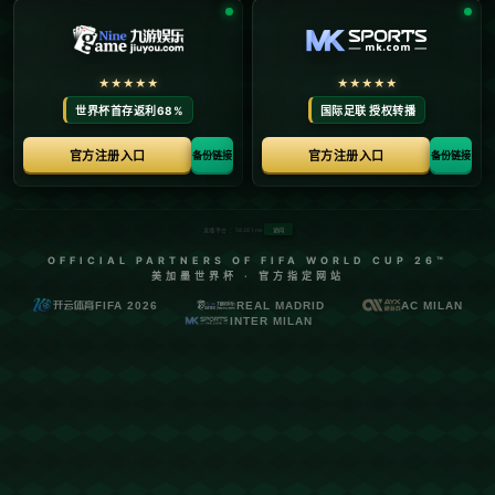
《世界體育報》：巴薩正密切關註補強人
選，維爾茨費爾梅倫巴雷拉皆在列.
发布时间：2026-08-08
**《巴薩尋求未來之星：維爾茨、費爾梅倫與巴雷拉皆
成關註焦點》**
隨著足球轉會市場的不斷升溫，各大豪門俱樂部都在尋
覓那些能夠提升球隊實力的潛力球員。根據《世界體育
報》的最新消息，巴塞羅那足球俱樂部（簡稱“巴薩”）
正在密切關注三位潛力巨星——德國小將**維爾茨**、
現效力於阿賈克斯的**費爾梅倫**以及國米核心中場**
巴雷拉**。這三位球員分別在進攻、中場調度以及多功