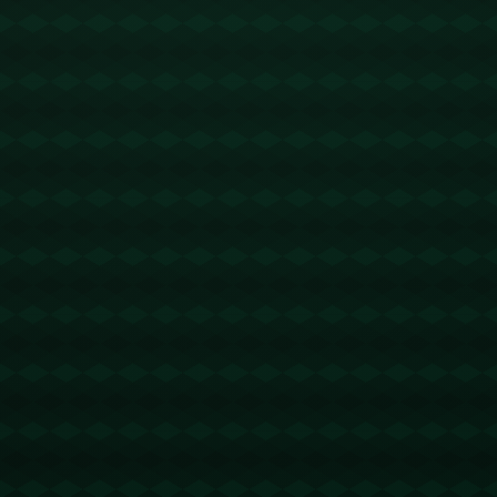
風格高度契合，無論是作為**進攻型中場**還是邊路進
攻組織者，他都能帶來創造性支援。
### **費爾梅倫：阿賈克斯之寶的驚艷表現**
作為阿賈克斯球員的**費爾梅倫（Jurrien Timber）**同
樣吸引了巴薩的高度注意。這位年輕後防新星以穩健的
防守、精準的出球能力以及多功能適應性而被荷甲廣泛
讚譽。同時，他能在後衛和***防守型中場***之間無縫
切換，這對於戰術靈活性的要求極高的巴薩來說是個不
可多得的選項。過去幾個賽季，巴薩的防線經常在面對
高強度比賽時暴露出漏洞，費爾梅倫的加盟或許能為球
隊帶來防守端的全新穩定性。
根據此前一些數據統計，費爾梅倫的傳球準確率穩定在