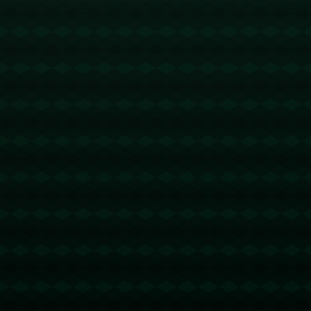
90%以上，這與巴薩所追求的控球核心理念不謀而合。
此外，他的身價相較於其他歐洲一線後衛相對低廉，對
於陷入財困的巴薩來說是一個性價比較高的選擇。
### **巴雷拉：國米中場大腦點燃巴薩渴望**
最後值得關註的便是**尼科洛·巴雷拉（Nicolo