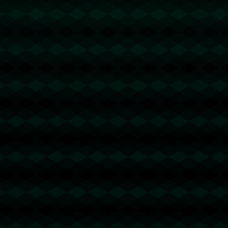
的收益。高投资并未带来高回报，相反，本土球员的成长被压制，青训空
球迷情感和社会责任。无数热爱俱乐部的球迷一天之内失去三支队伍，
的滞后，单纯依赖外援、高薪球员撑门面，却忽略了健康的财务管理与长
债务压力逐渐失控。
。从成立之初，J联赛就注重俱乐部财政透明，制定严格的财务监控体系
。而如何接轨世界顶级联赛的成功经验、建立健康稳定的职业联赛发展机制
军”，无疑是中国足球的巨大挫折，但挫折也是一次反思的机会。我们需要以
化，都需要深度转型。毕竟，足球不只是比赛，它更是一种文化、一种
。