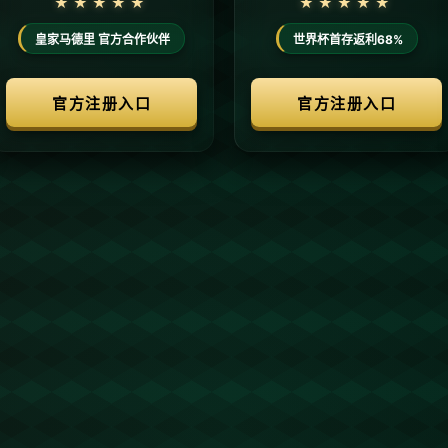
公司简介
产品中心
新闻资讯
行业资讯
公司动态
中国足球之耻！一天仨球队解散，中超8冠王+亚冠.