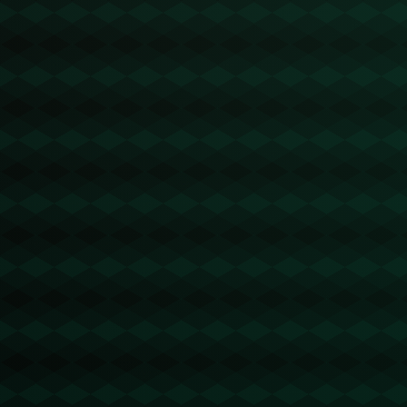
# 中国足球之耻！一天仨球队解散，中超8冠王+亚冠冠军的
**中国足球又一次站在了舆论的风口浪尖。**近日，令
不仅暴露了国内俱乐部的深层次问题，更让广大球迷对中国