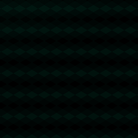
心化愈发严重。当“金元足球”泡沫破裂后，笼罩在中国足球
这种打击让许多人感到愤怒甚至绝望。更令人担忧的是，这种
远规划；另一方面，则是职业联赛机制的不完善。例如，**
，并推出“社区俱乐部”模式，让球队深度融入地方经济与文
，是未来必须解答的问题。
这次风波为契机，不仅重新审视俱乐部的运营模式，也应该反
民族精神的象征。从小到个人爱好，从大到国民信仰，中国足