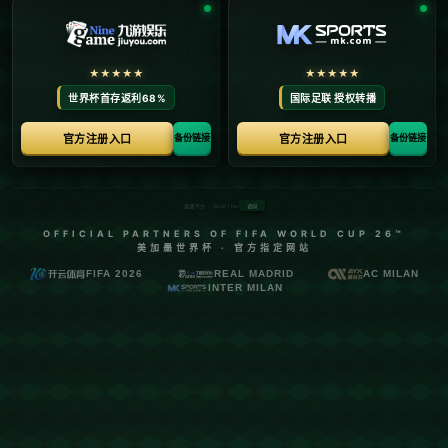
媒体人谈国安：不声不响拿下比赛，赢球
方式能否算“冠军相”？.
发布时间：2026-08-09
**前言：**在足球世界里，赢得比赛的方式多种多样。
有些球队依赖于闪电般的进攻，有些则以铁一般的防守
见长。而有些球队则选择在不显山露水中收获胜利。那
么，北京国安最近的表现能否称得上“冠军相”呢？本文
将为您解析这一话题。
**低调取胜：北京国安的风范**
北京国安近日的表现可谓是不声不响中取胜，每场比赛
都能取得理想的结果。这样的表现引发了媒体人对于其