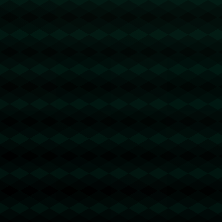
以快船和湖人为例，他们都在加强阵容和战术，以期在竞争
治的豪华阵容，而湖人则有勒布朗·詹姆斯和安东尼·戴维
名的过程中，这将起到关键作用。