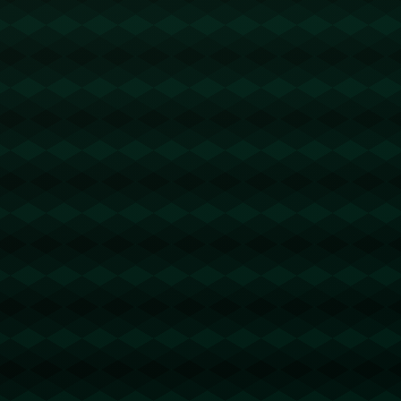
竞争力造成巨大削弱。例如，前几季中表现突出的明星球员，却因伤病
时将更加轻松，无需和全力以赴的对手拼杀，让他们有更多精力面对强敌