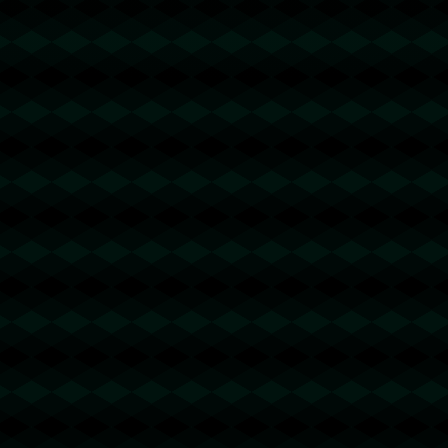
快船与湖人来说却可能是意想不到的利好。这种局势的改变不仅能帮助他
将可能在赛季中迎来更加辉煌的表现。