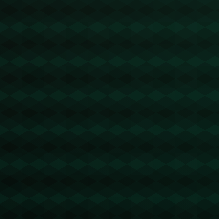
在NBA赛季如火如荼进行之际，快船和湖人或许会从西部
这一动态让竞争激烈的西部赛区格局发生微妙变化，也可能
**对手弱化：西部赛区的变局**
NBA中的摆烂策略并不陌生，尤其是当球队希望获得高位
在的优势。竞争对手的弱化意味着他们在对阵这些球队时，