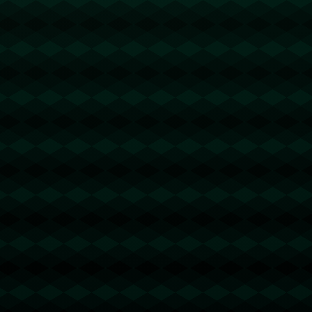
激烈的西部脱颖而出。弱队减少竞争力意味着赛程中的某些场次将成为他
斯坐镇。这些明星球员的竞争力毋庸置疑，但在一场场硬仗之后对阵弱化