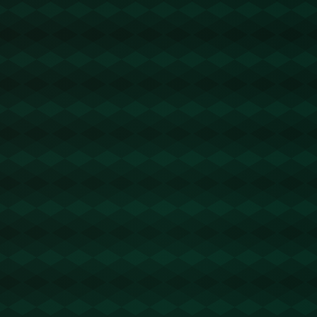
发布时间：2026-08-06
层坚定实施摆烂策略**