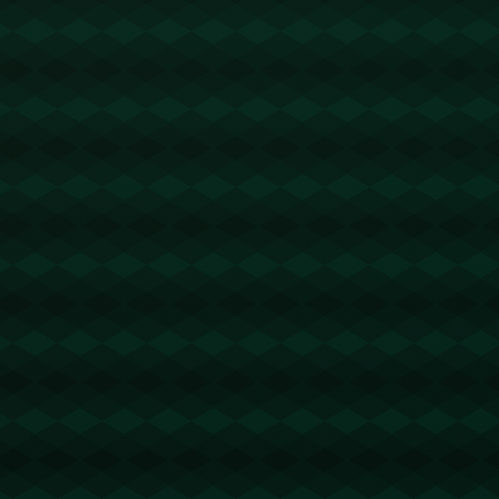
术体系。在场上，他不仅通过个人能力创造得分机会，还利用机智的跑位