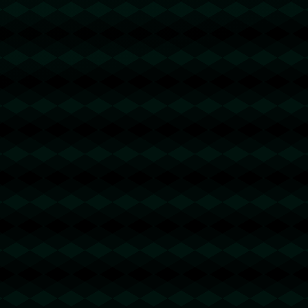
，他依然能够从容处理球权，找到得分机会。这种心态无疑是