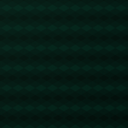
为队友拉开空间。这样的表现无疑让人联想到其他顶尖得分