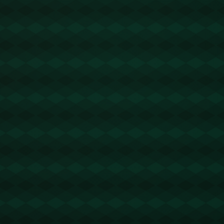
中一位新晋超级得分手更是展现出了惊人的状态。不论是精准的投篮、迅
键人物？这篇文章将围绕这位球员的火热状态展开分析，探讨他对球队的
惊人的效率。**无论是外线三分、防守反击还是后仰跳投，他总是能够在
对防守压力时的投篮命中率保持在50%左右，这使他成为联盟少有的高效得