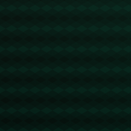
不止如此，他还成功地将自己的能力融入快船队的整体战
手，例如过去的雷·阿伦和现役的德文·布克。
---
### **案例分析：与其他得分手的对比**