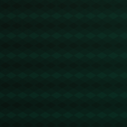
近期，洛杉矶快船队在NBA赛场上的表现令人瞩目，而其
让许多球迷产生了一个疑问：他是否能成为快船队崛起的关
---
### **高效表现：球队进攻核心的崛起**
自赛季开局以来，这位新晋超级得分手就在进攻端展现出了
近10场比赛中，他的场均得分达到了25分以上，同时在面