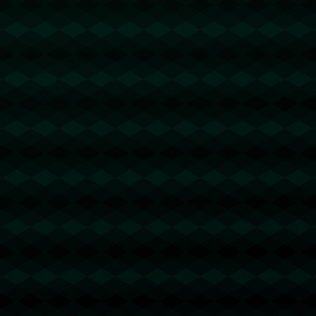
投篮姿势进行了系统性调整，同时加强了自己的上肢力量训