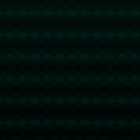
极佳的心理素质。据球队内部人士透露，他在赛季前的休赛期曾对自己的