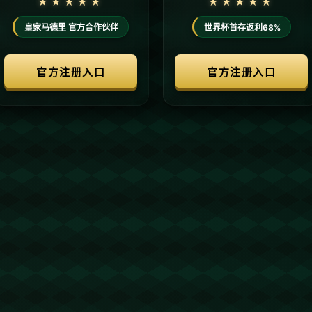
公司简介
产品中心
新闻资讯
行业资讯
公司动态
快船新晋超级得分手持续状态火热.