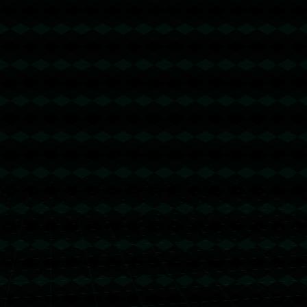
**郭艾伦的伤情**事件，不仅仅是一个运动领域的问
题，它更揭示了竞技体育中的风险与责任。对于所有热
爱体育、投身竞技的人们来说，这起事件提醒我们：在
追求竞技巅峰的同时，尊重与保护对手同样重要。期待
郭艾伦的早日康复，也期望在未来的赛场上，能够看到
他再次所向披靡的身影。