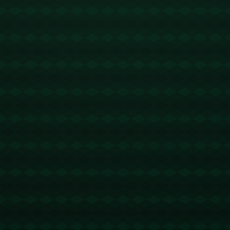
随后，**郭艾伦重伤**的消息席卷社交媒体，引发了球
迷们的广泛讨论。球迷们不仅对郭艾伦的伤势表示担
忧，也对那位“肇事者”表示愤怒。经过一番沉淀与思
考，这位球员终于站出来承担责任，并选择在恰当时机
走进医院，对郭艾伦进行探望。
*根据医院的消息*, 郭艾伦的伤势在康复阶段虽有好
转，但仍需一段时间才能重返赛场。对于这名球员探访
的消息，很多人期待这次会面能够化解误会，带来一个
积极的结局。探访当天，一些目击者表示，这名球员面
带愧疚，诚恳地希望郭艾伦早日康复。然而，面对**重
伤的痛楚**和职业生涯可能受到的影响，郭艾伦的心情
显然难以平静。