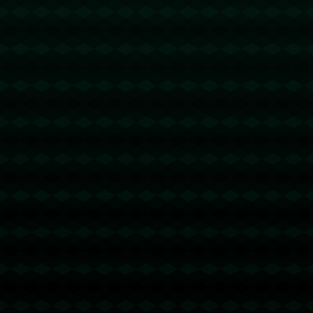
綱。他們快速的移動與高效的破門能力，將給對手的防
線帶來極大壓力。
### **成功案例：與西班牙的友誼賽展望優勢**
法國國奧隊在東京奧運會前進行了多場友誼賽以磨合球
員。與實力相當的西班牙U23國家隊的一場對抗成為人
們討論的焦點。在這場比賽中，年輕的法國國奧隊通過
快速傳遞和靈活跑位，全面壓制了西班牙的組織進攻。
*伯努瓦·巴迪亞希萊*多次協助防線化解危機，而前鋒
線上的新星則完成2個精彩入球，展現出驚人的進攻火
力。
這樣的小組表現，進一步展示出這套陣容的平衡性與爆
發潛能。他們的打法不僅保證了攻守兩端的穩定性，還
善於利用現代足球的高壓策略突破對手防守體系。