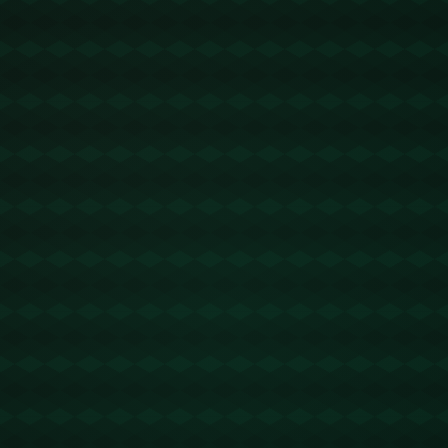
每一屆奧運會，不僅是全球頂級運動員的盛會，更是足
球愛好者最期待的舞台之一。而在2021年舉行的**東京
奧運會**，**法國國奧隊**以其精彩的陣容布局和天才
球員群體，再次吸引了全世界的關注。這篇文章將帶您
深度剖析**法國國奧隊陣容名單**，了解這支擁有青春
與實力的夢之隊如何令人期待。
### **青春與經驗兼具的球員規劃**
奧運會足球比賽規定，參賽球員以23歲以下（U23）為
主，但允許每隊選用最多3名超齡球員。這一規定讓各
國在選人時既要看重潛力，又不得忽視經驗傳承。法國