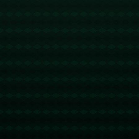
任何一支成功的球隊都少不了一套精心設計的戰術和陣
容，法國國奧隊在這方面展示了極強的平衡性。
1. **後防線**：伯努瓦·巴迪亞希萊（Benoit
Badiashile）的加入無疑增強了球隊的後防實力。他是
摩納哥後防的核心，高達194公分的高度加上出色的空
中控制和防守意識，使他成為不可動搖的一環。
2. **中場樞紐**：中場是最考驗球隊協調力的區域，而
頂尖球員如伊桑·恩巴佩（Ethan Mbappé）則帶來了快
速切換攻守的能力。**他的創造力和腳下技術令對手防
不勝防**，成為球隊進攻的主要發動點。
3. **鋒線火力**：進球是一場比賽取勝的關鍵，法國國
奧隊的鋒線由效力於各大五大聯賽球隊的年輕射手擔