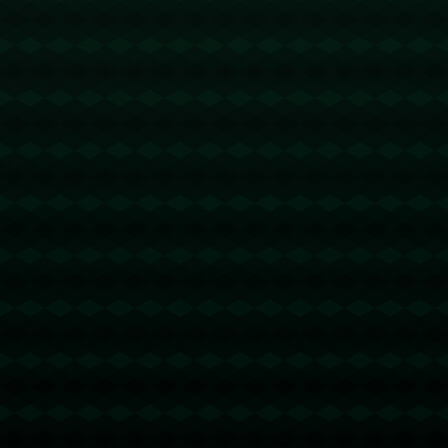
不同规划。通过**释放古德温的合同空间**，湖人可以
更灵活地在未来进行球队阵容的补强，为进一步竞争提
供保障。这一举措经济上明智，同时也展示了球队在长
远发展上所做出的考量。
**东契奇感激詹姆斯支持的缘由**
在湖人的比赛中，东契奇与詹姆斯的互动成为场上焦
点。东契奇公开表达了对詹姆斯的感激，他认为詹姆斯
的指导与支持对自己的职业成长至关重要。这种跨队友
谊不仅**彰显了NBA赛场上运动员之间的惺惺相惜**，
更体现了詹姆斯作为一位资深球员，愿意帮助年轻后辈
的态度。东契奇的声明，使得詹姆斯再一次以正面的影
响力而被球迷赞赏，也让更多新星在职业发展道路上获
得启发。