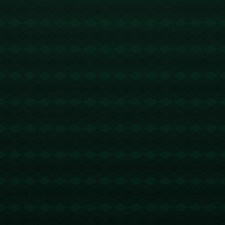
应援的热潮。杭州的商业街头、体育广场以及甚至学校
社区内，都出现了热血满满的国足支持者们。很多球迷
选择直奔现场观看比赛，而未能取得门票的观众则纷纷
通过应援活动表达支持。