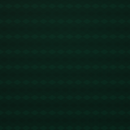
为国足加油呐喊的声浪此起彼伏**。
---
**线下应援：全民参与的一场情感狂欢**
国足与澳大利亚的比赛不仅点燃了赛场，也拉动了线下