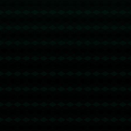
综上所述，中国三人篮球男队在此次亚洲杯中虽**决赛
惜败**，但无疑打出了自己的风采与自信，创造了亚锦
赛历史上的最佳战绩。这次比赛不仅为中国篮球发掘了
更多潜力，也为亚洲篮球的发展提供了新的思考方向。
团队的**努力和创新**将在未来继续成为他们成功的核
心动力。