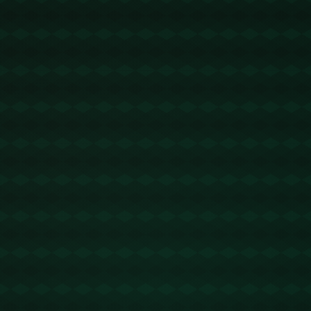
**坚持不懈的努力和坚韧不拔的精神**是中国三人篮球
男队成就这一历史性成绩的关键。近年来，三人篮球在
全球范围内迅速普及，成为国际篮联官方认可的项目，
而亚洲杯作为该项目的重要赛事之一，吸引了各国顶级
球队的参与。中国三人篮球男队在此激烈竞争中崭露头
角，不仅展示了篮球的独特魅力，也向世界证明了他们