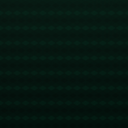
的比赛中，团队在防守端的压迫性布置和快速的攻防转
换，威慑对手，取得了令人瞩目的胜利。
**团队合作**是这支队伍在赛事中表现突出的另一大原
因。三人篮球的比赛节奏快，需要球员之间有极高的默
契度和快速的反应能力。在这个小型的团队中，每一位
球员不仅要具备优秀的个人能力，更需与队友配合默
契，展示出整体实力的协同效应。通过详细的数据分析
可以看出，中国三人篮球男队在多场比赛中展现出了高
效的得分能力和稳固的防守策略。
**案例分析：对抗韩国球队的小组赛**，是整个赛程的
转折点。当时，中国队在开局落后的情况下，通过调整
战术和加强防守，成功逆转比赛，这场胜利的背后是耐
心的战术执行力和团队凝聚力的体现。这场比赛不仅奠