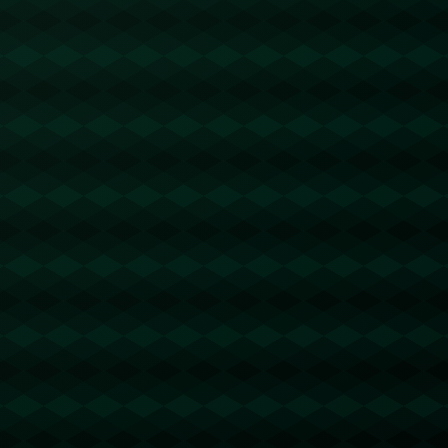
球，还能为前锋输送精准的助攻，使球队在比赛中占据更多优
新球员的到来吸引了更多热爱足球的观众和媒体的关注，进一