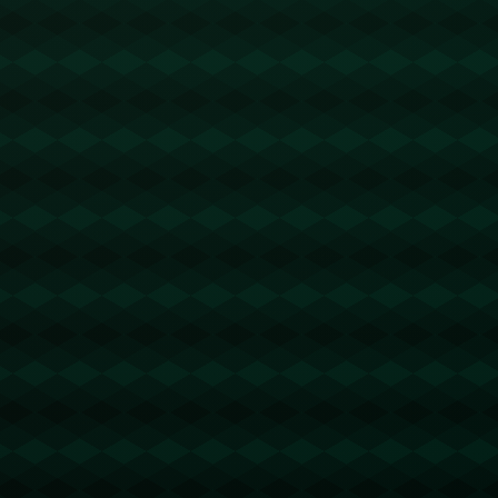
稳定的传球能力和比赛阅读能力著称。**他的加入不仅能够增强中场控
进球队的长期发展。
更多的关注度。足球不仅是一项竞技运动，更是文化和娱乐的一部分。