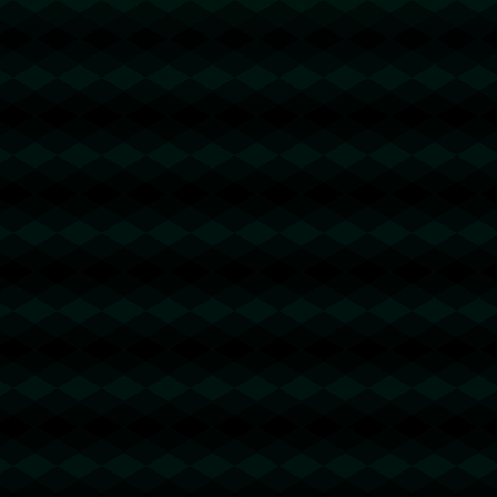
提高，更多的球迷关注球队动态，积极参与线上线下活动。蓉城通过不断
为重要。通过引入新球员，蓉城展示了其**坚定实现长期发展目标的决心
城俱乐部在保证球队阵容稳定的前提下，还积极推动年轻球员的成长。
的加盟，**体现了俱乐部在实力和品牌建设方面的双重努力。这一系列引
的是，蓉城将继续在中超联赛中展现其独特的魅力与潜力。