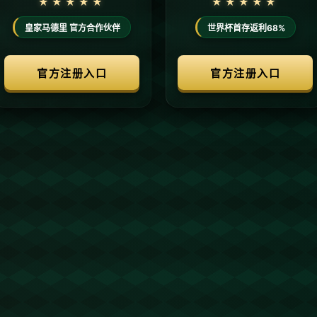
公司简介
产品中心
新闻资讯
行业资讯
公司动态
蓉城官宣：德尔加多、刘殿座、廖力生等8人加盟.