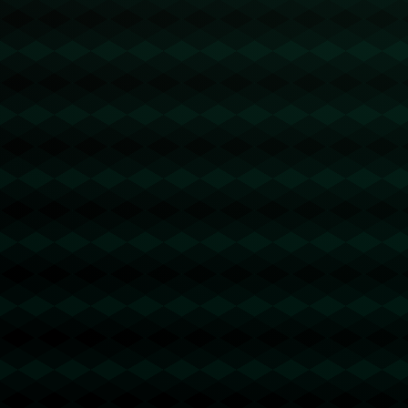
**如何利用太太团实现商业成功**