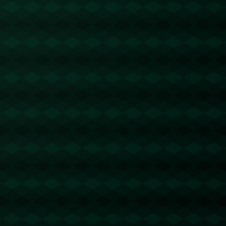
那就是曼联球员背后的支持者们——太太团。日前，《太阳
、其魅力所在，以及如何以她们为视角展开无限商机。
模特的乔治娜·罗德里格斯**，还是以自己品牌闻名的**
们的每一次分享、每一个**时尚搭配**都可能成为流行趋
里格斯为例，她成功与多个国际品牌合作，通过她的影响力将