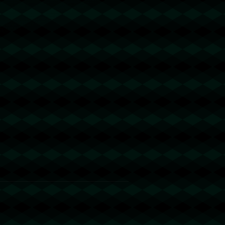
的合作模式，并充分利用她们的社交影响力来提升品牌价值。
广的品牌创造了良好的范本。科琳通过设计独特的时尚单品吸
大市场潜力。
交影响力和商业潜力，品牌可以在竞争中脱颖而出，实现新的