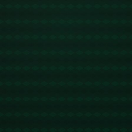
对于把“石佛”邓肯排在第一，显然没有任何争议。作为
五冠得主，他在攻防两端的统治力堪称教科书级别。从
1997年进入NBA到2016年退役，这位圣安东尼奥的图腾
不仅拿下了**15次全明星、15次最佳阵容和15次最佳防
守阵容的荣誉**，还成为了两度MVP和三次总决赛MVP
的得主。邓肯无疑是综合个人成就与团队贡献的最佳代
表。