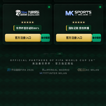
路威评NBA历史大前锋TOP5榜！第一公
认！卡尔-马龙没进？.
发布时间：2026-08-09
**路威评NBA历史大前锋TOP5榜！第一公认！卡尔-马
龙没进？**
在NBA的漫长历史中，大前锋位置上涌现了无数传奇球
员。作为篮球场上最具多样性的角色之一，大前锋既需
要在内线强硬，又要具备一定的投射和组织能力。而每
当谈到NBA历史最佳大前锋，球迷们总免不了争论不
休。近日，著名NBA选手、三届“最佳第六人”路威（路
易斯·威廉姆斯）在个人社交媒体上公布了他心中的