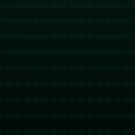
作为欧洲球员的标杆，**德克·诺维茨基**的单点爆发
能力无人能挡。2011年的季后赛，德克带领达拉斯小牛
队（现独行侠）一路横扫劲敌，最终战胜如日中天的热
火三巨头夺得总冠军。他的翻身后仰跳投堪称“现象级
技能”，改变了联盟内线球员的打法趋势。在季后赛的
关键时刻，他几乎以一己之力证明了高个射手的无解模
式。