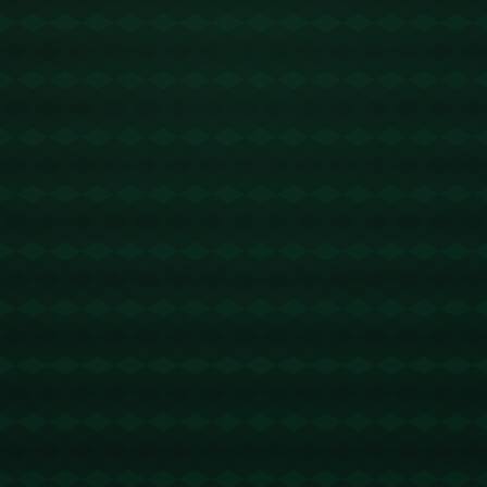
赛后数据分析，*日本组合在技术上表现得极为成熟，
他们的**防守反击战术**让中国组合难以发挥自身特长
*。尤其是在关键球的处理上，日本选手展现出了极高
的稳定性与精准性，这正是比赛胜负的转折点所在。
从比赛过程来看，**日本组合在网前快速回球及中后场
耐力方面表现出极强的实力**。这种布局既阻碍了阀敏
的进攻空间，也让中国队在多拍对抗中处于劣势。事实
上，这种策略已经成为近年来日本羽球战术的一大特
征，被频繁用于对抗东南亚和中国的选手。从具体数据
看，此次比赛中，阀敏组合仅在第二局的关键分阶段反
超，但最终未能维持节奏，被对方扭转形势。
---
**阀敏止步8强，反思与期待**