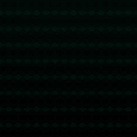
种精准布局使得不少中国队选手在赛场上难以施展全
力。
对此，中国队也开始适应新的变化。例如在最近的训练
中，部分选手已开始针对多拍对抗和体能分配进行专项