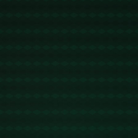
印尼羽球超级500赛作为全球羽毛球赛事中的重要一
环，一直备受关注，各路顶级羽球选手齐聚印尼，争夺
荣誉与排名。然而，无数观众翘首以盼的混双比赛中，
中国组合阀敏的意外止步成为赛事的焦点之一。他们在
与日本组合的对决中遗憾告负，未能跻身半决赛。此次
失利不仅仅标志着他们征程的告一段落，更为未来的发
展提供了深刻的启示。
---
**比赛解析 | 日本组合强势崛起**
本次比赛中，阀敏组合遭遇日本选手的全面压制。根据