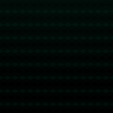
技术与整体配合。**这种国际化布局不仅有助于提升自
身水平**，也为中国足球发展带来新的理念和动力。此
外，语言能力的提高，使得中国球员能够更好地适应国
际赛事环境，更快融入国际足球大家庭。
**语言与战术的深度融合**
在过去，与其他国家比赛时语言不通往往是制约因素之
一。如今战术执行需要精确无误的语言交流才能得以实
现，无论是场内指示还是场外策略沟通，语言的角色十
分突出。通过增设专业翻译，中国球员能够更直观理解
**赛场上瞬息万变的战术意图**。例如，在一次亚洲杯
赛中，日本球队通过迅速切换防守阵型打乱中国的进攻
节奏，导致失误频频。这类案例不仅警醒我们语言翻译
的重要性，也凸显出战术与语言融合的必要性。