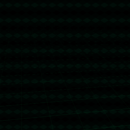
**总结与展望**
此次中国国家足球队赴日参赛，并在团队中加入英语翻
译，不仅是技战术层面的提升，更是在思想意识、国际
化视野上的重大飞跃。随着世界各国的足球水平不断提
高，中国足球也需要不断吸收、借鉴这些先进经验，才
能在未来的国际赛事中占据一席之地。**27名国脚的集
体行动**，期待他们能通过这次日本之行，给中国球迷
带来更多惊喜与欢乐。
上一篇：田径——南京室内世锦赛：谢震业晋级男子60米半决赛.
下一篇：欧冠｜7比1大胜埃恩德霍芬 阿申纳占据先机.
{Copyright 2024
九游(ninegame)官方网站-体育成就梦想
All