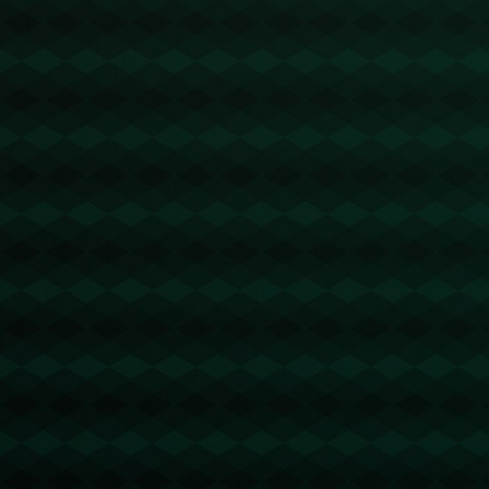
在体育圈中，11年的全国纪录几乎是一块不可逾越的顽石
最好证明。
据相关报道，本次赛事吸引了众多优秀选手参赛，但她凭借
的数据显示，她的成绩比上一位纪录保持者提高了近2个百
**尘封十一年意义非凡**
为什么这个全国纪录如此有意义呢？这不仅仅是时间的一种