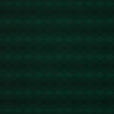
发布时间：2026-08-07
然而，每一次的破纪录背后，都是对既有极限的挑战。就在最近，南京的