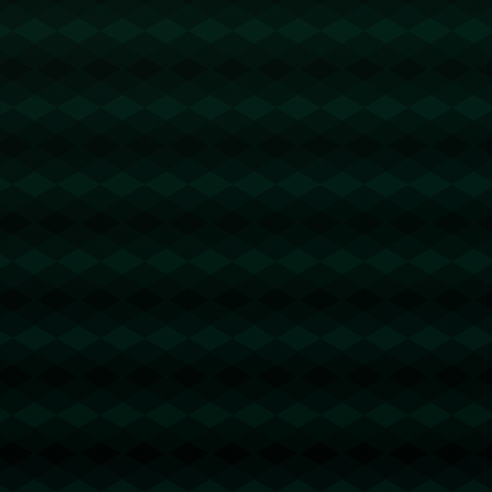
代优秀运动员的实力和潜力。
手，她的成绩虽未能在国际舞台上问鼎，但却长期作为国内选手的标杆。然
历史之时，南京赛场上的一声惊雷让所有人都重新见证了突破的力量。