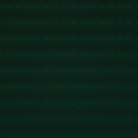
### **卡瓦立尔：小型俱乐部的大梦想**
相比迈阿密国际，卡瓦立尔的阵容和资源可能稍显逊
色，但这支来自牙买加的球队在国内联赛中一直表现稳
定。在近几个赛季的加勒比联赛中，卡瓦立尔多次展现