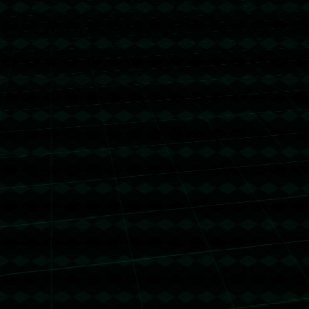
迈阿密国际与卡瓦立尔的对决不仅是一次球技较量，也
是两种足球文化的碰撞。一方是资金充裕、崇尚快速成
功的美职联新贵，另一方是扎根本土、专注传统发展的
牙买加球队。谁能在这场比赛中更上一层楼，不仅影响
中北美联冠军杯的走势，还会为两队未来的发展打开新
局面。
**这场比赛的结果或许还无法决定两队最终的赛季走
向，但它毫无疑问是一场值得记录的焦点之战。**
上一篇：【原创】足彩推荐分析：周五001澳超-阿德莱德VS墨尔本城.
下一篇：朱彥碩評價河村適應NBA三分距離與防守的準備狀態.