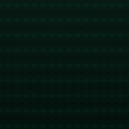
防守端，迈阿密国际常以高位压迫为主，通过施压对对
手出球线路限制，从而快速制造威胁。不难预见，在面
对卡瓦立尔时，迈阿密国际可能会继续采用**“控球+高
位压迫”的双管齐下战术**，以求充分利用双方阵容实
力上的差距。