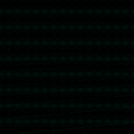
显著，但并非完全没有机会。如果他们能够继续优化防
守端的站位及反击效率，未来对阵中下游球队时仍有很
大的胜算。
---
作为西甲传统豪强，皇家马德里用一场精彩的胜利展现
了他们的雄心和实力。本泽马和维尼修斯的神勇表现，
为这场辉煌战役增添了高光时刻，而安切洛蒂的临场调
度也再次成为夺冠的制胜砝码。在本赛季的漫漫征途
中，皇马无疑已经成功起步，并且让外界看到了他们的
巨大潜力。
*关键词：皇家马德里**、本泽马、**维尼修斯**、安
切洛蒂、西甲*