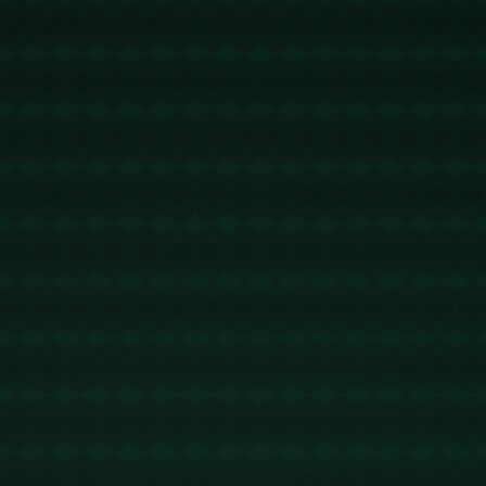
**本泽马梅开二度，扛起锋线大旗**
作为皇马进攻端的核心，本泽马的出色表现几乎决定了
比赛的走势。在对阵阿拉维斯的比赛中，他不负众望，
打进了两粒精彩进球。他的跑位灵活、射门果断，**充