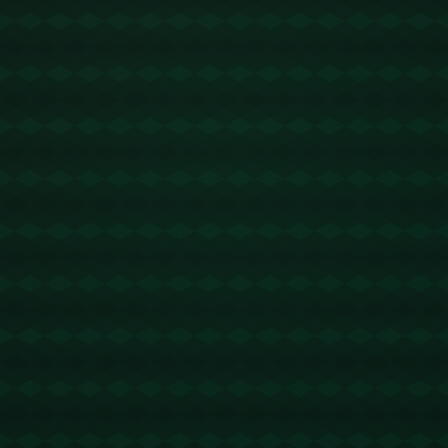
分表现出一名顶级球员的嗅觉和能力**。尤其是第二粒
进球，来自队友的突破传中，本泽马冷静推射破门，技
惊四座。
上赛季，本泽马以35岁的年纪依旧斩获了多项个人荣
誉，被称为皇马“常青树”。如今在赛季初登场，他用实
际行动表明，虽然岁月流逝，他依然是球队的绝对核
心。在安切洛蒂的战术体系中，本泽马的作用不可替
代，他既是一名终结者，也是一名串联者。
---
**维尼修斯替补建功，速度撕裂防线**
本场比赛中，维尼修斯虽然是替补登场，但他的贡献同
样不容忽视。下半场他凭借一记闪电般的突破与冷静推