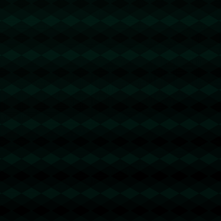
占得先机。在随后的比赛中，通过不断压迫对手，并利用各类
的技艺，还以其鼓舞人心的领导风格激励着队友们。她在场上