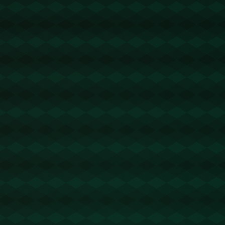
发布时间：2026-08-08