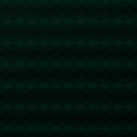
国队以**33-0**的压倒性比分战胜中国香港队，顺利挺
0，这不仅仅是一个比分，更是中国队汗水与努力的结晶。她们