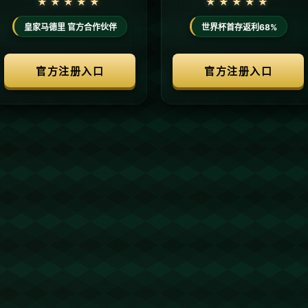
公司简介
产品中心
新闻资讯
行业资讯
公司动态
中国女子七人制橄榄球33-0中国香港挺进东京奥运.