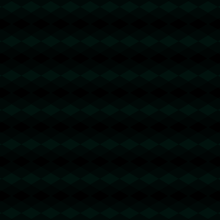
包括**身体素质的提升、战术多样性的丰富**以及心理素