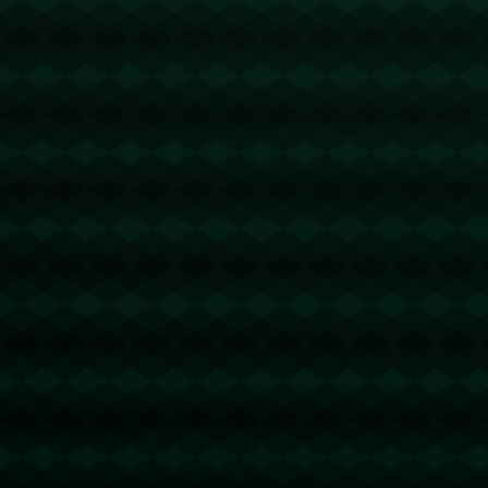
在近年来的全球体育赛事中，中国女子七人制橄榄球队以其卓
进东京奥运。这不仅标志着中国女子橄榄球的一次重大胜利
**主题：橄榄球赛场上的巾帼风采**
中国女子七人制橄榄球队近年来的崛起，有目共睹。特别是在
在赛场上的坚韧与勇气，成就了这场完美的胜利。