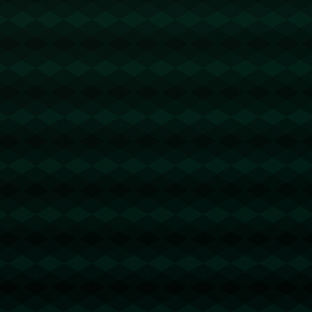
条期引进Tuchel，他以其出众的战略调整能力迅速带领球队登顶欧冠。