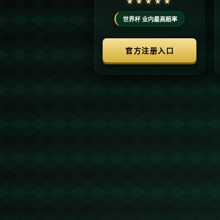
网站首页
前巴萨