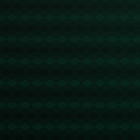
塞蒂恩以其精细的控球和快速的传接配合著称。在他的指导
中超联赛的对抗强度和风格与欧洲顶级联赛存在显著差异。
**结合实例分析换帅的成功可能性**