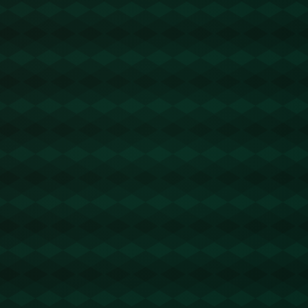
发布时间：2026-08-08
帅俱乐部**
带来巨大的变动。*就在这个赛季结束后，北京国安成为了中超联赛中第
了一股全新的活力和战术思维。他的到来不仅仅是一场普通的教练更替，
寻求提升实力的方法。而北京国安的选择无疑引起了广泛关注。塞蒂恩曾在
队的现状，塞蒂恩的执教风格势必为国安带来全新的比赛体验*。