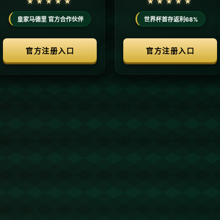
公司简介
产品中心
新闻资讯
行业资讯
公司动态
主帅塞蒂恩上任，国安成赛季结束后第一家官宣换帅