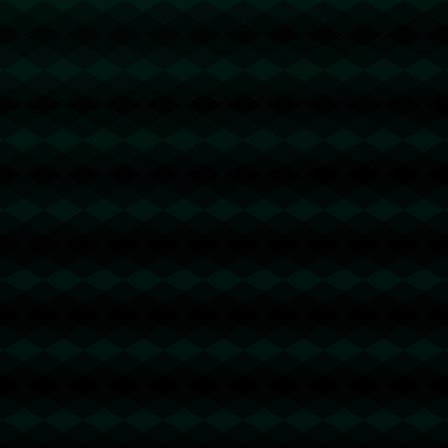
和执教经验或将带动国安的年轻球员更好地成长*，提升整个
，吸引更多的球迷和投资者的关注。