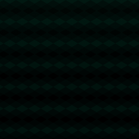
可能在短期内迎来战绩显著的提升。
，更是在为俱乐部的未来奠定新的基调。*长远来看，塞蒂恩的战术理念
仅能提高球队在比赛中的竞争力，还能在很大程度上塑造国安的品牌形象