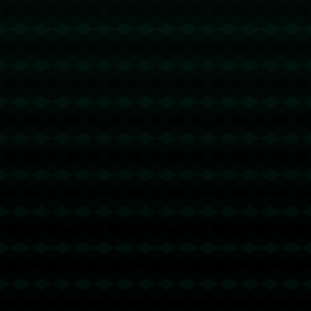
役一样，这种新老交锋不只是输赢的较量，更是对羽毛
球理念与方法的传承和创新。例如，日本的桃田贤斗在
崛起之初，同样在与经验丰富的前辈赛场上吸取了大量
教训，这为他迅速跃升为世界排名第一奠定了坚实基
础。
而对于梁峻豪来说，这场与佐纳森的较量恰恰是一堂真
实的“经验”课。通过与高水平选手过招，他不仅可以检
视自己的技术短板，还能学到如何在压力面前调整心
态。这也正是像大马羽球超级1000赛这样顶级舞台的真
正魅力所在——**为年轻一代提供试炼场，以经验推动
潜力转化为实战能力。**
---
### **“潜力”与“经验”共同推动羽坛前行**