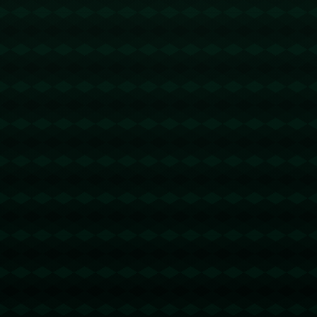
在比赛的第三局和第四局中，梁峻豪多次通过连续的强
攻扭转局势，甚至一度让佐纳森出现失误。这种不屈不
挠、充满韧劲的比赛态度正是一个年轻球员成长道路上
的必要品质。赛后，一些资深教练也对他赞赏有加，**
他们指出，梁峻豪的比赛风格结合了速度与控制力的特
点，只要提升比赛经验并加强关键比赛气场的掌控，大
有希望成为“一哥”级的世界顶尖选手**。
---
### **案例分析：经验 vs 潜力的经典碰撞**
事实上，这场比赛折射出经验丰富的老将与潜力无限的
新星之间的经典对抗。就如同以往羽坛的许多标志性战