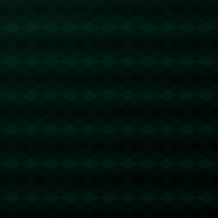
多次扭转生死战局。面对熟悉的对手马竞，他是否能再次创造
起球队前行的希望。
这支西甲劲旅总能在淘汰赛中展现惊人的韧性。尽管他们本赛