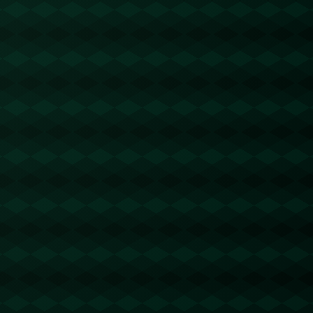
战西甲豪门马竞，争夺晋级八强的宝贵名额。首回合双方在马
阶段，常常不敌强队。而马竞在西蒙尼的调教下，**防守反
，尽管曼联靠埃兰加的关键进球扳平比分，但整场局面显得被
势的转变。曼联更被看好赢下本场比赛，但赔率的接近也显示出两队
尼克的“后弗格森时代转型”能够尽快落地，而真正的考验往