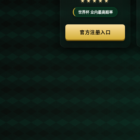
网站首页
北京时间3月16日凌晨4点，欧冠1／8