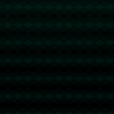
出了他们犀利的进攻能力。而防线上的希门尼斯和奥布拉克的出色表现
5的赔率给予了曼联一定的胜利信心，但很显然，马竞并非易与之辈。对于曼
埃兰加，也将是破解马竞防线的重要突破口。
的速度优势，结合前场莫拉塔的高效跑位，将在反击中威胁曼联后防。