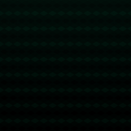
帅，其战术创新与对球员潜力的深掘令人瞩目。他麾下
的曼城，不但拥有凯文·德布劳内的精准传球，还有哈兰
德的锋线冲击力，令任何后防线都忌惮不已。
但皇马也从未胆怯。在比赛竞争如此激烈的欧冠赛场，
_威尼修斯和罗德里戈等新生代球员_的崛起为球队注入
了新的活力。他们在关键比赛中的出色发挥，让整个球
队展现出更新的战斗面貌。尤其是威尼修斯，他的速度
与技术使得对手难以防范，也进一步提升了皇马的攻击
效率。
在即将到来的对决中，皇马将凭借其悠久的历史底蕴和
丰富的比赛经验迎战新生力量曼城。这场碰撞不仅是技
战术的交流，更是球迷期待已久的足球盛宴。无论最终
结果如何，这场交锋都将成为足球历史上令人难忘的一