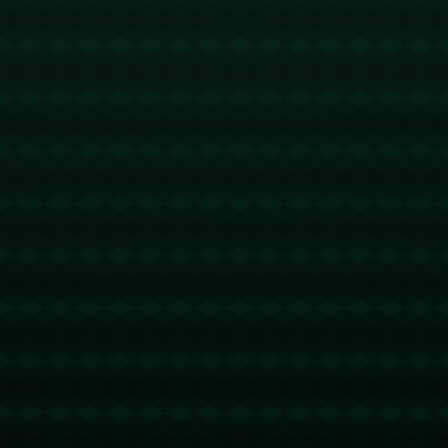
在比赛中保持控球率和利用快速反击是阿森纳赢取比赛
的重要策略。同时，年轻的潜力球员们如布卡约·萨卡和
**埃米尔·史密斯·罗**的进步，也为球队提供了更多的
不确定性因素，这些球员拥有灵活的攻击能力和创造
力，这也是阿森纳翻盘的机会之一。
**案例分析：**例如，在对阵排名靠前的球队时，阿森
纳需要加强中场的控制和前锋的跑动空间利用。去年面
对利物浦的比赛，阿森纳曾在比赛的大部分时间里采取
防守反击策略，成功减少了对手的射门机会。这表明阿
森纳有能力在单场比赛中与豪强抗衡，关键在于如何在
整个赛季保持这种竞争状态。