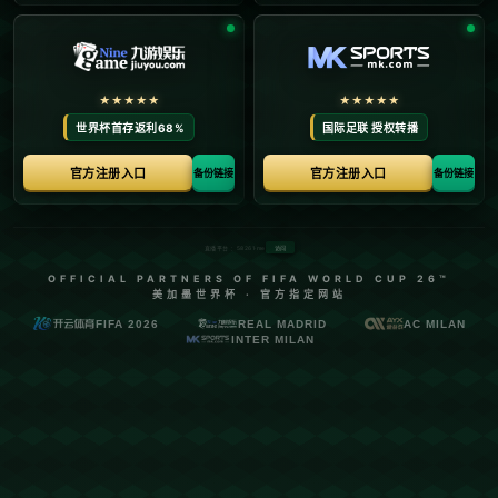
西乙第23輪西班牙人2-3巴列卡諾 武磊第81
分鐘替補出場球隊遭逆轉.
发布时间：2026-08-08
**西乙第23輪西班牙人2-3巴列卡諾：武磊第81分鐘替
補出場 球隊遭逆轉**
在足球場上，瞬息萬變的比賽總會讓人捉摸不定。而在
這場備受關注的西乙第23輪比賽中，西班牙人迎戰巴列
卡諾，儘管一度握有領先優勢，最終卻遺憾地被對手完
成逆轉。更令人遺憾的是，中國球員**武磊**在第81分
鐘替補登場後，未能發揮關鍵作用，見證了球隊的失
利。本場比賽不僅充滿了戲劇性，也為球迷帶來了許多