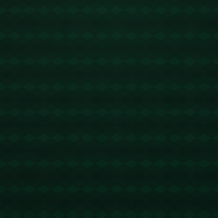
巴列卡諾也毫不示弱，憑藉快速反擊將比分追平。雙方
在上半場結束時仍未分出勝負。
進入下半場，西班牙人再次利用定位球的機會改寫比
分，2-1領先。然而，比賽的轉折點出現在最後20分
鐘。**巴列卡諾抓住西班牙人後防的漏洞，在短時間內
連續打進2球，完成了這場令人驚嘆的逆轉勝利**。這
一結果無疑讓主場球迷感到萬分沮喪。
### **武磊的登場與表現：可惜未能創造奇蹟**