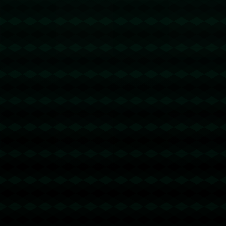
從全場比賽來看，西班牙人的失利並非偶然。他們在最
後階段表現出的防守不穩、站位混亂是導致被逆轉的核
心原因。**特別是在第75分鐘以後，球隊明顯未能有效
應對對手的高壓進攻**，再加上臨場指揮略顯遲緩，給
了巴列卡諾充足的逆轉機會。
反觀巴列卡諾，雖然整場比賽控球率處於劣勢，但他們
抓住了所有高質量進攻機會，顯示出一支成熟球隊應有