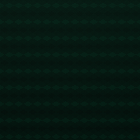
在另一场备受关注的比赛中，**北京首钢**做客福建挑
落主队，延续了自己在客场的韧劲风格。这场比赛首钢
队较好地贯彻了防守至上的比赛策略，通过**外线逼抢
和全场紧逼**，有效遏制了福建队的进攻效率。