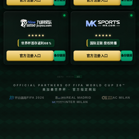
CBA24日综述：广东大胜广州升至第3；北
京首钢客胜福建，周琦31+9.
发布时间：2026-08-09
# CBA24日综述：广东大胜广州升至第3；北京首钢客胜
福建，周琦31+9
**CBA联赛24日赛程精彩纷呈，多场比赛带来震撼表
现。广东宏远在与广州队的较量中火力全开，豪取一场
大胜，排名跃升至积分榜第3位；北京首钢则在福建的
主场实现了客场取胜，而周琦以强势表现砍下31分9篮
板，成为球场闪耀的核心。这些比赛彰显了CBA联赛的
激烈程度和球星们的超强实力，吸引了广大球迷的关